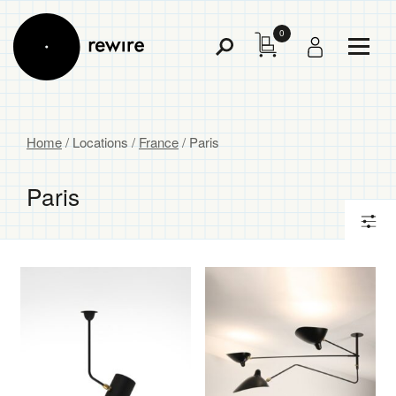
0
Toggl
Toggle
Menu
Search
Home
/ Locations /
France
/ Paris
Paris